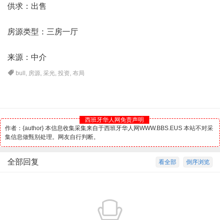
供求：出售
房源类型：三房一厅
来源：中介
bull
,
房源
,
采光
,
投资
,
布局
西班牙华人网免责声明
作者：{author} 本信息收集采集来自于西班牙华人网WWW.BBS.EUS 本站不对采
集信息做甄别处理。网友自行判断。
全部回复
看全部
倒序浏览