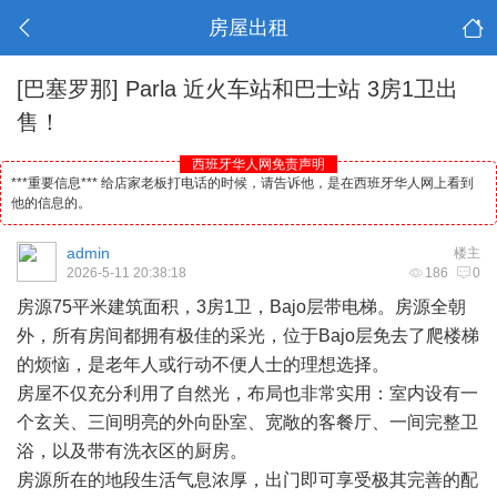
房屋出租
[巴塞罗那]
Parla 近火车站和巴士站 3房1卫出
售！
西班牙华人网免责声明
***重要信息*** 给店家老板打电话的时候，请告诉他，是在西班牙华人网上看到
他的信息的。
admin
楼主
2026-5-11 20:38:18
186
0
房源75平米建筑面积，3房1卫，Bajo层带电梯。房源全朝
外，所有房间都拥有极佳的采光，位于Bajo层免去了爬楼梯
的烦恼，是老年人或行动不便人士的理想选择。
房屋不仅充分利用了自然光，布局也非常实用：室内设有一
个玄关、三间明亮的外向卧室、宽敞的客餐厅、一间完整卫
浴，以及带有洗衣区的厨房。
房源所在的地段生活气息浓厚，出门即可享受极其完善的配