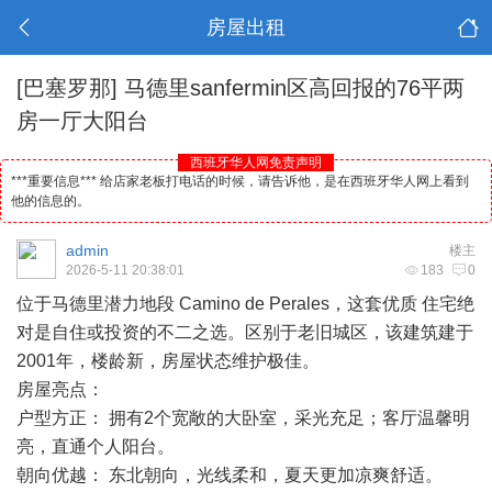
房屋出租
[巴塞罗那]
马德里sanfermin区高回报的76平两
房一厅大阳台
西班牙华人网免责声明
***重要信息*** 给店家老板打电话的时候，请告诉他，是在西班牙华人网上看到
他的信息的。
admin
楼主
2026-5-11 20:38:01
183
0
位于
马德里
潜力地段 Camino de Perales，这套优质 住宅绝
对是自住或投资的不二之选。区别于老旧城区，该建筑建于
2001年，楼龄新，房屋状态维护极佳。
房屋亮点：
户型方正： 拥有2个宽敞的大卧室，采光充足；客厅温馨明
亮，直通个人阳台。
朝向优越： 东北朝向，光线柔和，夏天更加凉爽舒适。