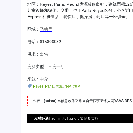
地区：Reyes, Parla, Madrid房源装修良好，
儿童设施和绿化。交通：位于Parla Reyes区分，小区近电车站，
Express和糖果店，餐饮店，健身房，药店等一应俱全。
区域：
马德里
电话：615806032
供求：出售
房源类型：三房一厅
来源：中介
Reyes
,
Parla
,
房源
,
小区
,
地区
作者：{author} 本信息收集采集来自于西班牙华人网WWW.B
[
发帖际遇
]: admin 乐于助人，奖励 8 贡献.