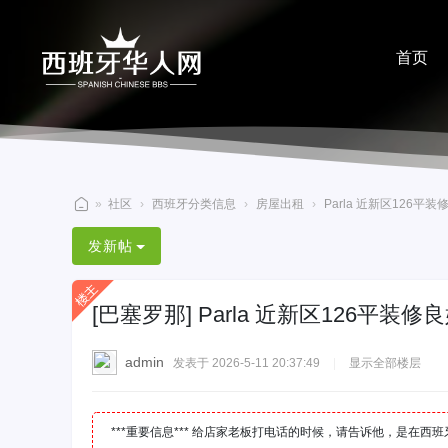
首页
分享
»
社区
›
西班牙分类信息
›
房屋出租
›
Parla 近新区126
西
发新帖
班
牙
[巴塞罗那]
Parla 近新区126平装
华
人
admin
发表于 2026-5-11 20:37:49
|
显示全部楼层
网
***重要信息*** 给店家老板打电话的时候，请告诉他，是在