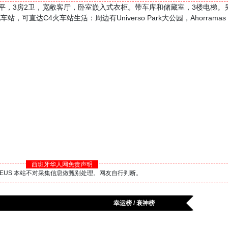
建筑面积126平，3房2卫，宽敞客厅，卧室嵌入式衣柜。带车库和储藏室，3楼电
可直达C4火车站生活：周边有Universo Park大公园，Ahorramas，Ca
西班牙华人网免责声明
BS.EUS 本站不对采集信息做甄别处理。网友自行判断。
幸运榜 / 衰神榜