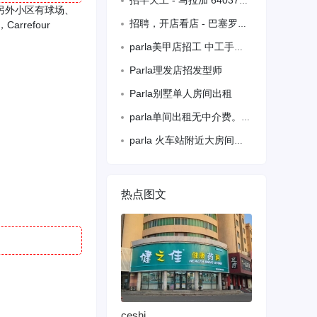
招半天工 - 马拉加 640373404
梯。另外小区有球场、
招聘，开店看店 - 巴塞罗那 +34689263609
rrefour
parla美甲店招工 中工手脚护理 Vx：yuelianghenliang315
Parla理发店招发型师
Parla别墅单人房间出租
parla单间出租无中介费。要长期的。可以登记住家。距离火车站步行五分钟楼下有4
parla 火车站附近大房间双人床出租，距461，471，462、463 469
热点图文
ceshi