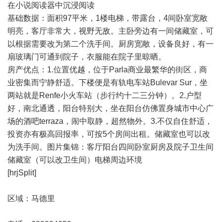
在小说阅读器中沉浸阅读
基础数据：面积97平米，1楼电梯，带露台，4间卧室宽敞
明亮，客厅非常大，视野无敌。主卧旁边有一间储藏室，可
以根据需要改为第二个洗手间。厨房宽敞，设备良好，有一
扇玻璃门可通到院子，衣服能在院子里晾晒。
房产优点：1.位置优越，位于Parla商业最繁华的街区，商
业密集而宁静舒适。下楼便是有轨电车站Bulevar Sur，坐
两站就是Renfe小火车站（步行约十二三分钟）。2.户型
好，南北通透，阳台特别大，坐在阳台仿佛置身城市中心广
场的
酒吧
terraza，闹中取静，超然物外。3.不仅自住舒适，
投资亦有极高回报率，可按5个房间出租。储藏室也可以改
为洗手间。图片集锦：客厅阳台四间卧室厨房及院子卫生间
储藏室（可以改卫生间）电梯周边环境
[hrjSplit]
区域：
马德里