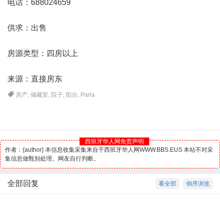
电话：688024659
供求：出售
房源类型：四房以上
来源：直接房东
房产
,
储藏室
,
院子
,
阳台
,
Parla
西班牙华人网免责声明
作者：{author} 本信息收集采集来自于西班牙华人网WWW.BBS.EUS 本站不对采
集信息做甄别处理。网友自行判断。
全部回复
看全部
倒序浏览