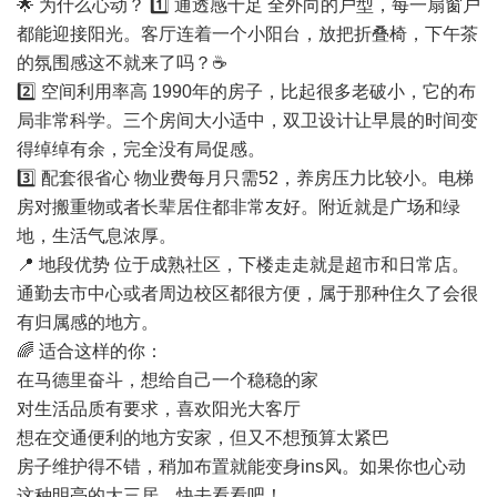
🌟 为什么心动？ 1️⃣ 通透感十足 全外向的户型，每一扇窗户
都能迎接阳光。客厅连着一个小阳台，放把折叠椅，下午茶
的氛围感这不就来了吗？☕️
2️⃣ 空间利用率高 1990年的房子，比起很多老破小，它的布
局非常科学。三个房间大小适中，双卫设计让早晨的时间变
得绰绰有余，完全没有局促感。
3️⃣ 配套很省心 物业费每月只需52，养房压力比较小。电梯
房对搬重物或者长辈居住都非常友好。附近就是广场和绿
地，生活气息浓厚。
📍 地段优势 位于成熟社区，下楼走走就是超市和日常店。
通勤去市中心或者周边校区都很方便，属于那种住久了会很
有归属感的地方。
🌈 适合这样的你：
在
马德里
奋斗，想给自己一个稳稳的家
对生活品质有要求，喜欢阳光大客厅
想在交通便利的地方安家，但又不想预算太紧巴
房子维护得不错，稍加布置就能变身ins风。如果你也心动
这种明亮的大三居，快去看看吧！