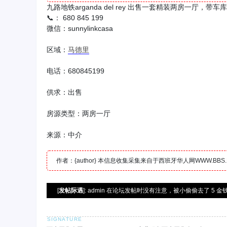
九路地铁arganda del rey 出售一套精装两房一厅，
📞： 680 845 199
微信：sunnylinkcasa
区域：
马德里
电话：680845199
供求：出售
房源类型：两房一厅
来源：中介
作者：{author} 本信息收集采集来自于西班牙华人网WWW.B
[
发帖际遇
]: admin 在论坛发帖时没有注意，被小偷偷去了 5 金钱