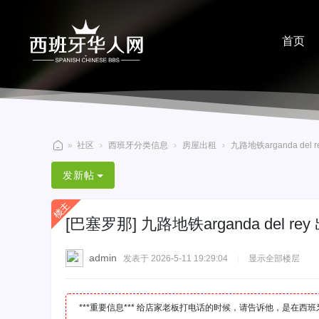
首页
分享
»
社区
›
西班牙分类信息
›
房屋出租
›
九路地铁arganda de
西
发新帖
班
牙
[巴塞罗那]
九路地铁arganda de
华
人
admin
发表于 2026-5-11 19:29:04
|
显示全部楼层
网
***重要信息*** 给店家老板打电话的时候，请告诉他，是在