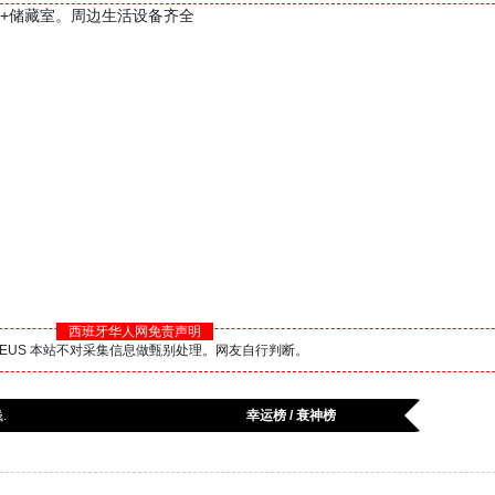
带车库+储藏室。周边生活设备齐全
西班牙华人网免责声明
BS.EUS 本站不对采集信息做甄别处理。网友自行判断。
.
幸运榜 / 衰神榜