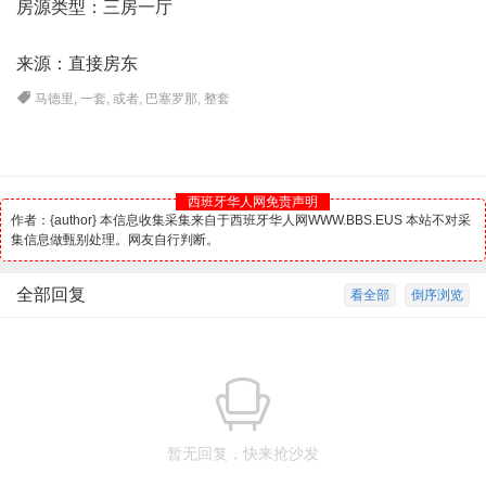
房源类型：三房一厅
来源：直接房东
马德里
,
一套
,
或者
,
巴塞罗那
,
整套
西班牙华人网免责声明
作者：{author} 本信息收集采集来自于西班牙华人网WWW.BBS.EUS 本站不对采
集信息做甄别处理。网友自行判断。
全部回复
看全部
倒序浏览
暂无回复，快来抢沙发