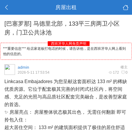
房屋出租
[巴塞罗那]
马德里北部，133平三房两卫小区
房，门卫公共泳池
西班牙华人网免责声明
***重要信息*** 给店家老板打电话的时候，请告诉他，是在西班牙华人网上看到
他的信息的。
admin
楼主
2026-5-11 17:53:54
172
0
Linkcasa Embajadores 为您呈献这套面积达 133 m² 的稀缺
优质房源。它位于配套极其完善的封闭式社区内，将空间
感、充足的光照与高品质社区配套完美融合，是改善型家庭
的首选。
✨ 房屋亮点： 房屋整体状态极其出色， 无需任何翻新 即可
拎包入住：
超大居住空间： 133 m² 的建筑面积提供了极佳的居住舒适