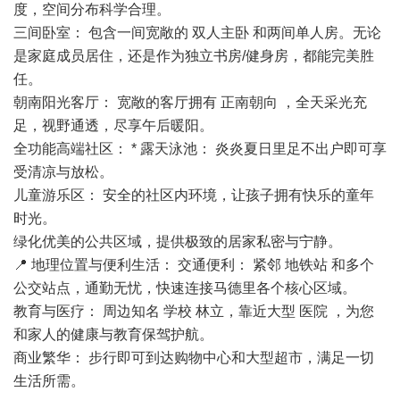
度，空间分布科学合理。
三间卧室： 包含一间宽敞的 双人主卧 和两间单人房。无论
是家庭成员居住，还是作为独立书房/健身房，都能完美胜
任。
朝南阳光客厅： 宽敞的客厅拥有 正南朝向 ，全天采光充
足，视野通透，尽享午后暖阳。
全功能高端社区： * 露天泳池： 炎炎夏日里足不出户即可享
受清凉与放松。
儿童游乐区： 安全的社区内环境，让孩子拥有快乐的童年
时光。
绿化优美的公共区域，提供极致的居家私密与宁静。
📍 地理位置与便利生活： 交通便利： 紧邻 地铁站 和多个
公交站点，通勤无忧，快速连接
马德里
各个核心区域。
教育与医疗： 周边知名 学校 林立，靠近大型 医院 ，为您
和家人的健康与教育保驾护航。
商业繁华： 步行即可到达购物中心和大型超市，满足一切
生活所需。