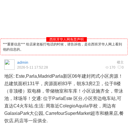
西班牙华人网免责声明
***重要信息*** 给店家老板打电话的时候，请告诉他，是在西班牙华人网上看到
他的信息的。
admin
楼主
2026-5-11 17:52:28
170
0
地区: Este,Parla,MadridParla新区06年建封闭式小区房源！
总建筑面积131平，房源面积83平，朝东3房2卫，位于8楼
（非顶楼）双电梯，带储物室和车库！小区设施齐全，带泳
池，球场等！交通: 位于ParlaEste 区分,小区旁边电车站,可
直达C4火车站.生活: 周靠近ColegioAquila学校，周边有
GalaxiaPark大公园, CarrefourSuperMarket超市和糖果店,餐
饮店,药店等一应俱全.