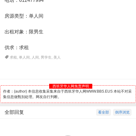
电话：612477994
房源类型：单人间
出租对象：限男生
供求：求租
求租
,
单人间
,
人间
,
男学生
,
美人
西班牙华人网免责声明
作者：{author} 本信息收集采集来自于西班牙华人网WWW.BBS.EUS 本站不对采
集信息做甄别处理。网友自行判断。
全部回复
看全部
倒序浏览