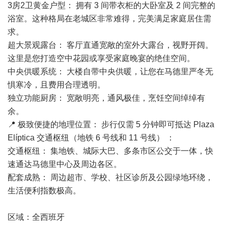
3房2卫黄金户型： 拥有 3 间带衣柜的大卧室及 2 间完整的
浴室。这种格局在老城区非常难得，完美满足家庭居住需
求。
超大景观露台： 客厅直通宽敞的室外大露台，视野开阔。
这里是您打造空中花园或享受家庭晚宴的绝佳空间。
中央供暖系统： 大楼自带中央供暖，让您在
马德里
严冬无
惧寒冷，且费用合理透明。
独立功能厨房： 宽敞明亮，通风极佳，烹饪空间绰绰有
余。
📍 极致便捷的地理位置： 步行仅需 5 分钟即可抵达 Plaza
Elíptica 交通枢纽（地铁 6 号线和 11 号线） ：
交通枢纽： 集地铁、城际大巴、多条市区公交于一体，快
速通达马德里中心及周边各区。
配套成熟： 周边超市、学校、社区诊所及公园绿地环绕，
生活便利指数极高。
区域：全
西班牙