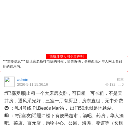
西班牙华人网免责声明
***重要信息*** 给店家老板打电话的时候，请告诉他，是在西班牙华人网上看到
他的信息的。
admin
楼主
2026-5-11 15:36:16
132
0
#巴塞罗那|出租一个大床房次卧，可日租，可长租，不是天
井房，通风采光好，三室一厅有厨卫，房东直租，无中介费
🚇 ：#L4号线 Pl.Besòs Mar站， 出门50米就是地铁站。
🛍️ ：#招室友[话题]# 楼下有便民超市，
酒吧
、药房，
华人
酒
吧、菜店、百元店，购物中心、公园、海滩、餐馆等（长租