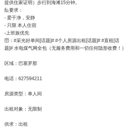
提供住家证明）步行到海滩15分钟。
🙋要求：
- 爱干净，安静
- 只限 本人住宿
-上班族优先
🛜：#采光好单间[话题]# #个人房源出租[话题]# #直租[话
题]# 水电煤气网全包（无服务费用和一切任何隐形收费！）
区域：巴塞罗那
电话：627594211
房源类型：单人间
出租对象：无限制
供求：出租