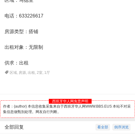
区域：
马德里
电话：633226617
房源类型：搭铺
出租对象：无限制
供求：出租
区域
,
房源
,
出租
,
2室
,
1厅
西班牙华人网免责声明
作者：{author} 本信息收集采集来自于西班牙华人网WWW.BBS.EUS 本站不对采
集信息做甄别处理。网友自行判断。
全部回复
看全部
倒序浏览