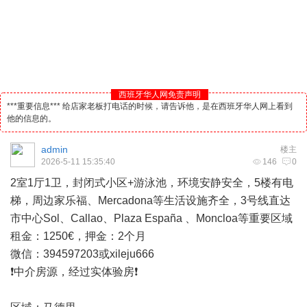
西班牙华人网免责声明
***重要信息*** 给店家老板打电话的时候，请告诉他，是在西班牙华人网上看到
他的信息的。
admin
楼主
2026-5-11 15:35:40
146
0
2室1厅1卫，封闭式小区+游泳池，环境‮静安‬安全，5楼‮电有‬
梯，周‮家边‬乐福、Mercadona等生活‮施设‬齐全，3号线直达
市中心Sol、Callao、Plaza España 、Moncloa等重要区域
租金：1250€，押金：2个月
微信：394597203或xileju666
❗️中介房源，经过实体验房❗️