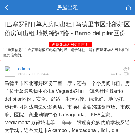
房屋出租
[巴塞罗那]
[单人房间出租] 马德里市区北部好区
份房间出租 地铁9路/7路 - Barrio del pilar区份
西班牙华人网免责声明
***重要信息*** 给店家老板打电话的时候，请告诉他，是在西班牙华人网上看到
他的信息的。
admin
楼主
2026-5-11 15:34:49
137
0
马德里
市区北部好区份三室一厅，还有一个小房间出租。房
子位于著名购物中心 La Vaguada对面，知名社区 Barrio
del pilar区份，安全、舒适、生活方便、绿化好、地段好。
步行即可到达周边众多商店、市场和著名的跳蚤市场、市政
府、医院、商业购物中心 La Vaguada、IKEA宜家、
Mediamarkt 万得城电器......等等，附近有众多优质学校及近
大学城，近各大超市Alcampo，Mercadona，lidl，dia，