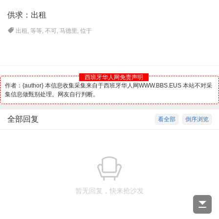
供求：出租
出租
,
等等
,
不可
,
马德里
,
位于
西班牙华人网免责声明
作者：{author} 本信息收集采集来自于西班牙华人网WWW.BBS.EUS 本站不对采
集信息做甄别处理。网友自行判断。
全部回复
看全部
倒序浏览
暂无回复，快来抢沙发