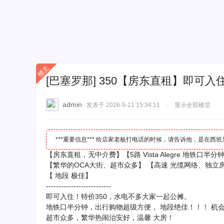
[巴塞罗那]
350【房东直租】即可入
admin
发表于 2026-5-11 15:34:11
|
显示全部楼层
***重要信息*** 给店家老板打电话的时候，请告诉他，是在
【房东直租，无中介费】【5路 Vista Alegre 地铁口半分
【繁华的OCA大街、超市众多】 【高速 光缆网络、独立
【 地段 极佳】
--------------------------
即可入住！特价350，水电不多大家一起公摊。
地铁口半分钟，出行购物超级方便， 地段绝佳！！！ 机
超市众多，繁华热闹治安好，温馨 大房！