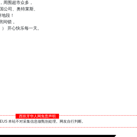
心地段，周围超市众多，
英国公司、奥特莱斯、
是好地段！
房间锁 。
：） 开心快乐每一天。
西班牙华人网免责声明
BS.EUS 本站不对采集信息做甄别处理。网友自行判断。