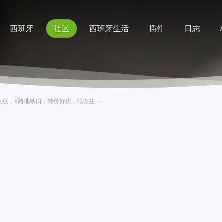
西班牙
社区
西班牙生活
插件
日志
记录
排行榜
帮助
住，5路地铁口，特价好房，限女生 ...