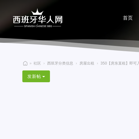
首页
分享
»
社区
›
西班牙分类信息
›
房屋出租
›
350【房东直租】即可入
西
发新帖
班
牙
华
人
网