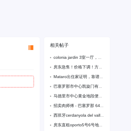
相关帖子
colonia jardin 3室一厅，房东直租wurao6467
房东急售！价格下调！方便看房！Parla宽敞3房2卫电梯小区房出售！118平建筑
Mataro出住家证明，靠谱房东，卫星：ldxjiyildx
巴塞罗那市中心凯旋门有店铺出售三十五万，房东直售无中介费，详情电话咨询房东是老外
马德里市中心黄金地段便利店转让，价格面议
招卖肉师傅 - 巴塞罗那 648629613
西班牙cerdanyola del valle地段情侣租房
房东直租oporto5号6号地铁口直达，单间带空调大床房可长短期出租，大厅空间大