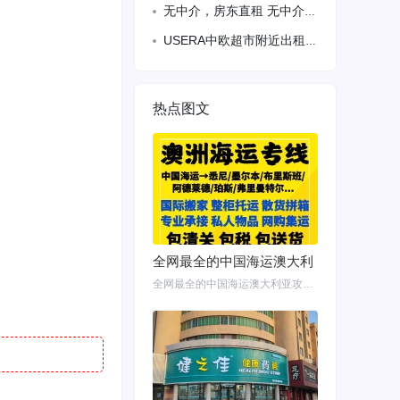
无中介，房东直租 无中介，房东直租，马德里市中心salmanca 富人区.2、6
USERA中欧超市附近出租房间 单人优先 爱干净有意联系：60499618
热点图文
全网最全的中国海运澳大利
全网最全的中国海运澳大利亚攻略！细说如何把家具转运悉尼墨尔本布里斯班 国内网购