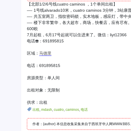
【北部1/2/6号线cuatro caminos ，1个单间出租】
—- 1号线alvarado10米，cuatro caminos 
—- 共五室两卫，指纹密码锁，实木地板，感应灯，带中
—- 楼下非常繁华，各大超市，商场，快餐店，应有尽有
600欧
7月起租，6月17号起就可以住进来了。微信：liyt12366
电话☎️：691895815
区域：
马德里
电话：691895815
房源类型：单人间
出租对象：无限制
供求：出租
出租
,
mdash
,
cuatro
,
caminos
,
电话
作者：{author} 本信息收集采集来自于西班牙华人网WWW.B