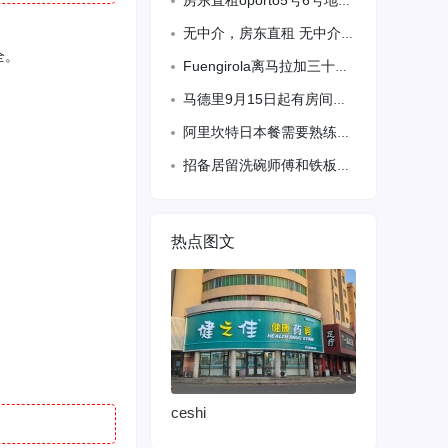
房东直租oporto5号6号地铁口直达，单间带空调大床房可长短期出租，大厅空间大
无中介，房东直租 无中介，房东直租，马德里市中心salmanca 富人区.2、6
全。
Fuengirola离马拉加三十公里海滨城市8月份大小房间日租周租，离海边特别近
马德里9月15日起有房间出租，房东直租 位置:plaza eliptica地铁口
阿里坎特日本餐需要熟练油锅一名 微信gzyy7788 电话610215761
招备居留洗碗师傅和铁板师傅 上班时间可能接不到电话，可以先加微信 微信电话同号
热点图文
ceshi