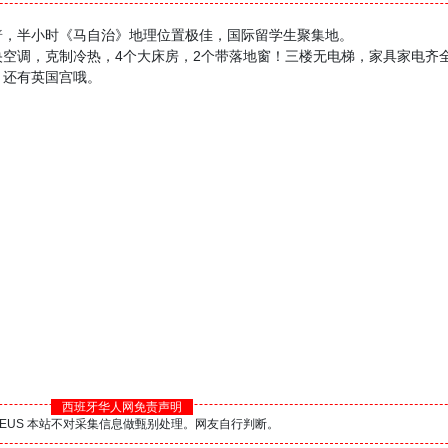
3分钟，3站康普，半小时《马自治》地理位置极佳，国际留学生聚集地。
央空调，克制冷热，4个大床房，2个带落地窗！三楼无电梯，家具家电齐
。还有英国宫哦。
西班牙华人网免责声明
BS.EUS 本站不对采集信息做甄别处理。网友自行判断。