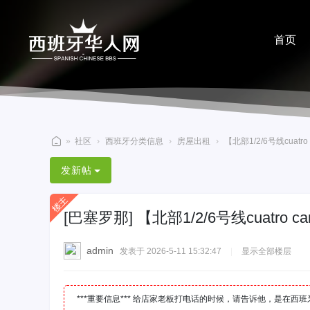
首页
分享
»
社区
›
西班牙分类信息
›
房屋出租
›
【北部1/2/6号线cuatro 
西
发新帖
班
牙
[巴塞罗那]
【北部1/2/6号线cuatro 
华
人
admin
发表于 2026-5-11 15:32:47
|
显示全部楼层
网
***重要信息*** 给店家老板打电话的时候，请告诉他，是在