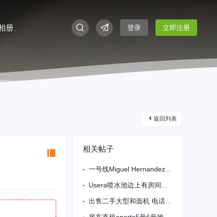
相册
登录
立即注册
返回列表
相关帖子
一号线Miguel Hernandez两房一独立厅
Usera喷水池边上有房间出租，住家人少，安静卫生，（单身女生）微信，手机同号：
出售二手大型和面机 电话：696209259 微信hao439998