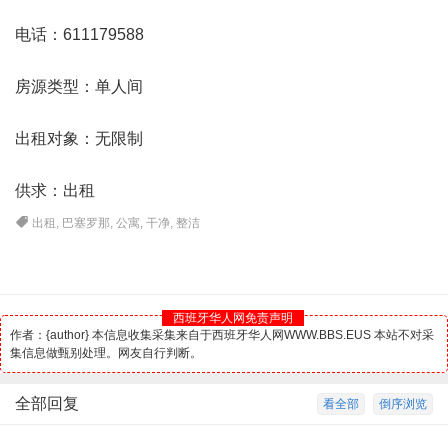
电话：611179588
房源类型：单人间
出租对象：无限制
供求：出租
出租
,
巴塞罗那
,
公寓
,
干净
,
整洁
西班牙华人网免责声明
作者：{author} 本信息收集采集来自于西班牙华人网WWW.BBS.EUS 本站不对采
集信息做甄别处理。网友自行判断。
全部回复
看全部
倒序浏览