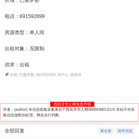
区域：巴塞罗那
电话：691592899
房源类型：单人间
出租对象：无限制
供求：出租
出租
,
巴塞罗那
,
691592899
,
市中心
,
西班牙
西班牙华人网免责声明
作者：{author} 本信息收集采集来自于西班牙华人网WWW.BBS.EUS 本站不对采
集信息做甄别处理。网友自行判断。
全部回复
看全部
倒序浏览