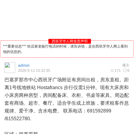
西班牙华人网免责声明
***重要信息*** 给店家老板打电话的时候，请告诉他，是在西班牙华人网上看到
他的信息的。
admin
楼主
2026-5-11 15:32:35
171
0
巴塞罗那市中心
西班牙
广场附近有房间出租，房东直租。距
离1号线地铁站 Hostafrancs 步行仅需1分钟。现有大床房和
小床房两种房型，房间配备床、衣柜、书桌等家具。周边配
套有商场、超市、餐厅。适合学生或上班族，要求租客作息
规律、爱干净。含水电费。 联系电话：691592899
/615522780.