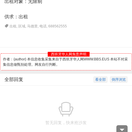
出租对象：无限制
供求：出租
出租
,
区域
,
马德里
,
电话
,
688562555
西班牙华人网免责声明
作者：{author} 本信息收集采集来自于西班牙华人网WWW.BBS.EUS 本站不对采
集信息做甄别处理。网友自行判断。
全部回复
看全部
倒序浏览
暂无回复，快来抢沙发