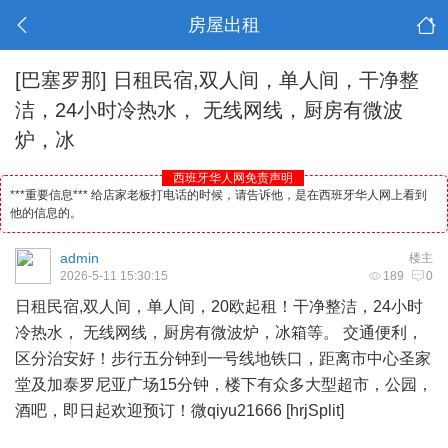
房屋出租
[巴塞罗那]
日租民宿,双人间，单人间，干净整
洁，24小时冷热水， 无线网线，厨房有微波
炉，冰
西班牙华人网免责声明
***重要信息*** 给店家老板打电话的时候，请告诉他，是在西班牙华人网上看到
他的信息的。
admin
楼主
2026-5-11 15:30:15
189
0
日租民宿,双人间，单人间，20欧起租！干净整洁，24小时
冷热水， 无线网线，厨房有微波炉，冰箱等。 交通便利，
区分治安好！步行五分钟到一号线地铁口，距离市中心圣家
堂及加泰罗尼亚广场15分钟，楼下有众多大型超市，公园，
酒吧
，即日起欢迎预订！微qiyu21666 [hrjSplit]