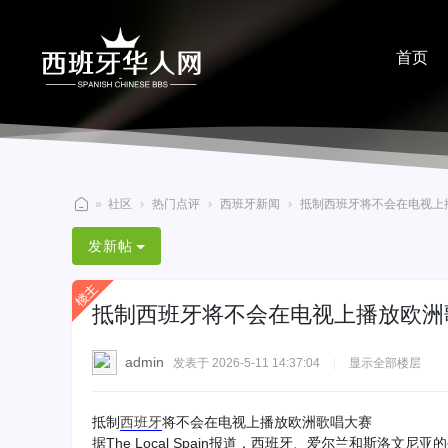
首页
分享
»
社区
›
热门点评
›
西班牙新闻
›
抵制西班牙将不会在电视上播放
西
发新帖
班
牙
抵制西班牙将不会在电视上播放欧洲
华
人
admin
发表于 2026-5-11 14:37:04
|
显示全部楼层
网
抵制
西班牙
将不会在电视上播放欧洲歌唱大赛
据The Local Spain报道，西班牙、爱尔兰和斯洛