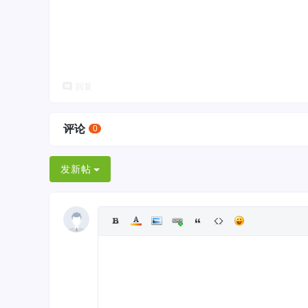
回复
评论
0
发新帖