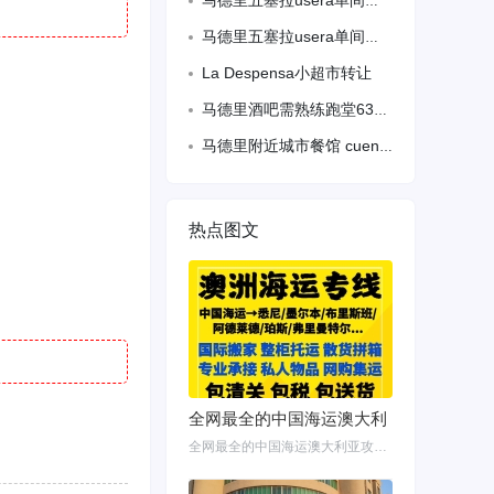
马德里五塞拉usera单间出租月租350压一付一离6号地铁线步行4分钟 3号线地
马德里五塞拉usera单间出租月租350压一付一离6号地铁线步行4分钟
La Despensa小超市转让
马德里酒吧需熟练跑堂63568388
马德里附近城市餐馆 cuenca 找熟练二厨 单人间 待遇优 微信13017720052
热点图文
全网最全的中国海运澳大利
全网最全的中国海运澳大利亚攻略！细说如何把家具转运悉尼墨尔本布里斯班 国内网购