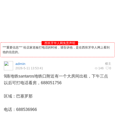
西班牙华人网免责声明
***重要信息*** 给店家老板打电话的时候，请告诉他，是在西班牙华人网上看到
他的信息的。
admin
楼主
2026-5-11 13:53:41
146
0
9路地铁santaros地铁口附近有一个大房间出租，下午三点
以后可打电话看房，688051756
区域：巴塞罗那
电话：688536966