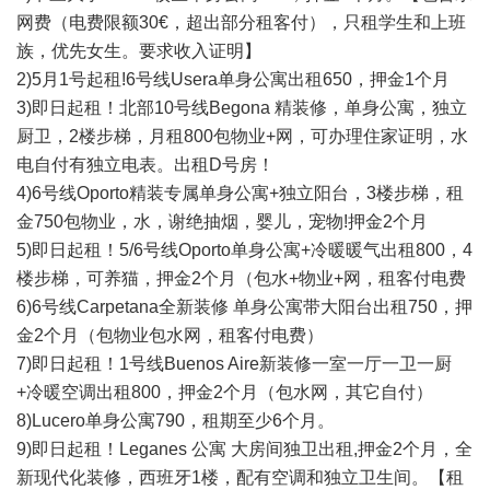
网费（电费限额30€，超出部分租客付），只租学生和上班
族，优先女生。要求收入证明】
2)5月1号起租!6号线Usera单身公寓出租650，押金1个月
3)即日起租！北部10号线Begona 精装修，单身公寓，独立
厨卫，2楼步梯，月租800包物业+网，可办理住家证明，水
电自付有独立电表。出租D号房！
4)6号线Oporto精装专属单身公寓+独立阳台，3楼步梯，租
金750包物业，水，谢绝抽烟，婴儿，宠物!押金2个月
5)即日起租！5/6号线Oporto单身公寓+冷暖暖气出租800，4
楼步梯，可养猫，押金2个月（包水+物业+网，租客付电费
6)6号线Carpetana全新装修 单身公寓带大阳台出租750，押
金2个月（包物业包水网，租客付电费）
7)即日起租！1号线Buenos Aire新装修一室一厅一卫一厨
+冷暖空调出租800，押金2个月（包水网，其它自付）
8)Lucero单身公寓790，租期至少6个月。
9)即日起租！Leganes 公寓 大房间独卫出租,押金2个月，全
新现代化装修，
西班牙
1楼，配有空调和独立卫生间。【租