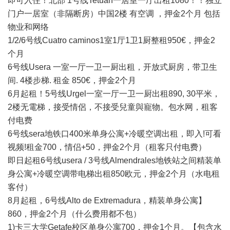
即可入住！北部 1号线Tetuan一居室一厅出租1080！！独立
门户一居室（非隔断房）中国2楼 有空调 ，押金2个月 包括
物业和网络
1/2/6号线Cuatro caminos1室1厅1卫1厨整租950€，押金2
个月
6号线Usera 一室一厅一卫一厨出租，开放式厨房，带卫生
间. 4楼步梯. 租金 850€，押金2个月
6月起租！5号线Urgel一室一厅一卫一厨出租890, 30平米，
2楼无電梯，接受情侶，不接受兒童與寵物。包水网，租客
付电费
6号线sera地铁口400米单身公寓+冷暖空调出租，即入!可看
视频!租金700，情侣+50，押金2个月（租客只付电费）
即日起租6号线usera / 3号线Almendrales地铁站之间精装单
身公寓+冷暖空调带电梯出租850欧元，押金2个月（水电租
客付）
8月起租，6号线Alto de Extremadura，精装单身公寓】
860，押金2个月（什么费用都不包）
1)卡三大学Getafe校区单身公寓700，押金1个月。【包含水