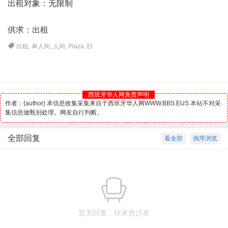
出租对象：无限制
供求：出租
出租
,
单人间
,
人间
,
Plaza
,
El
西班牙华人网免责声明
作者：{author} 本信息收集采集来自于西班牙华人网WWW.BBS.EUS 本站不对采
集信息做甄别处理。网友自行判断。
全部回复
看全部
倒序浏览
暂无回复，快来抢沙发