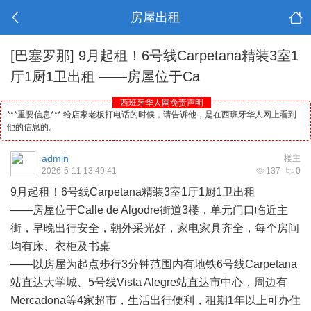
房屋出租
[巴塞罗那]
9月起租！6号线Carpetana精装3室1
厅1厨1卫出租 ——房屋位于Ca
西班牙华人网免责声明
***重要信息*** 给店家老板打电话的时候，请告诉他，是在西班牙华人网上看到
他的信息的。
admin
楼主
2026-5-11 13:49:41
137
0
9月起租！6号线Carpetana精装3室1厅1厨1卫出租
——房屋位于Calle de Algodre街道3楼，单元门口临近主
街，早晚出行安全，朝外采光好，家电家具齐全，每个房间
均有床、衣柜及书桌
——以房屋为起点步行3分钟范围内有地铁6号线Carpetana
站直达大学城、5号线Vista Alegre站直达市中心，周边有
Mercadona等4家超市，生活出行便利，租期1年以上可办住