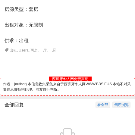
房源类型：套房
出租对象：无限制
供求：出租
出租
,
Usera
,
两房
,
一厅
,
一厨
西班牙华人网免责声明
作者：{author} 本信息收集采集来自于西班牙华人网WWW.BBS.EUS 本站不对采
集信息做甄别处理。网友自行判断。
全部回复
看全部
倒序浏览