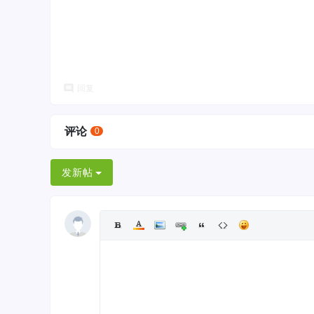
回复
评论
0
发新帖