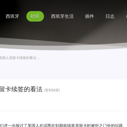
西班牙
社区
西班牙生活
插件
日志
记录
排行榜
帮助
国人居留卡续签的看法 ...
留卡续签的看法
[复制链接]
部》中，我们进一步探讨了英国人在试图在到期前续签居留卡时被拒之门外的问题