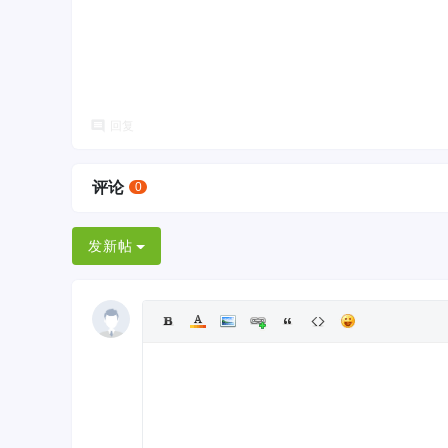
回复
评论
0
发新帖