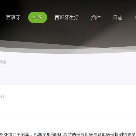
西班牙
社区
西班牙生活
插件
日志
记录
排行榜
帮助
综述
接]
里
夺得西甲冠军，巴塞罗那和阿利坎特两例汉坦病毒疑似病例检测结果呈