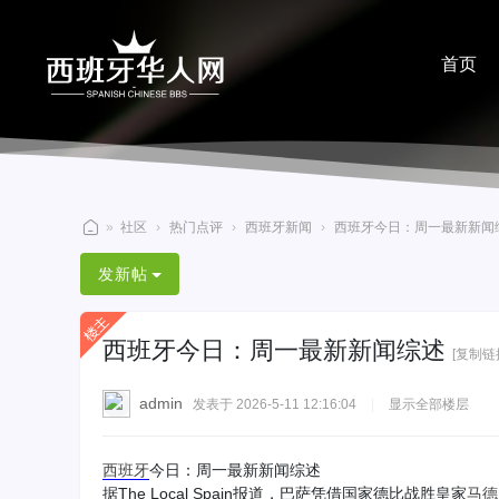
首页
分享
»
社区
›
热门点评
›
西班牙新闻
›
西班牙今日：周一最新新闻
西
发新帖
班
牙
西班牙今日：周一最新新闻综述
华
[复制链
人
admin
发表于 2026-5-11 12:16:04
|
显示全部楼层
网
西班牙
今日：周一最新新闻综述
据The Local Spain报道，巴萨凭借国家德比战胜皇家
马德