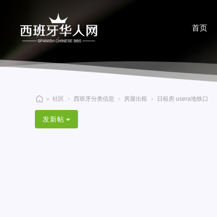
首页
分享
»
社区
›
西班牙分类信息
›
房屋出租
›
日租房 usera地铁口
西
发新帖
班
牙
华
人
网