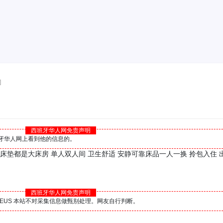
]
西班牙华人网免责声明
西班牙华人网上看到他的信息的。
质床垫都是大床房 单人双人间 卫生舒适 安静可靠床品一人一换 拎包入住 
西班牙华人网免责声明
BS.EUS 本站不对采集信息做甄别处理。网友自行判断。