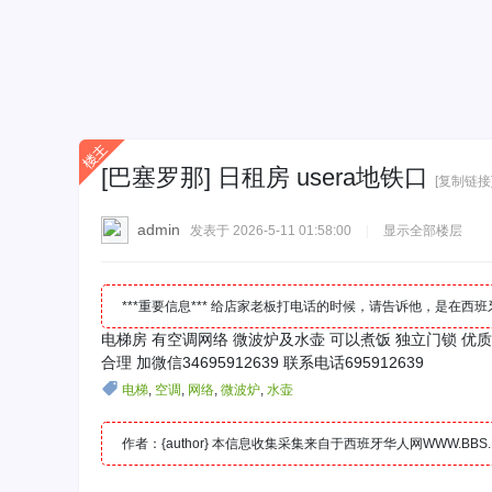
[巴塞罗那]
日租房 usera地铁口
[复制链接
admin
发表于 2026-5-11 01:58:00
|
显示全部楼层
***重要信息*** 给店家老板打电话的时候，请告诉他，是在
电梯房 有空调网络 微波炉及水壶 可以煮饭 独立门锁 优
合理 加微信34695912639 联系电话695912639
电梯
,
空调
,
网络
,
微波炉
,
水壶
作者：{author} 本信息收集采集来自于西班牙华人网WWW.B