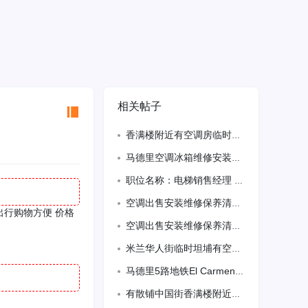
相关帖子
香满楼附近有空调房临时搭铺
马德里空调冰箱维修安装清洗保养 621358505
职位名称：电梯销售经理 / 销售专员（马德里） 关于我们 我们是一家位于马德里
空调出售安装维修保养清洗电话633869103 空调出售安装维修保养清洗电话61
出行购物方便 价格
空调出售安装维修保养清洗电话633869103 空调出售安装维修保养清洗电话61
米兰华人街临时坦埔有空调3447155663
马德里5路地铁El Carmen 有房间出租房间明亮，设备齐全，有网络
有散铺中国街香满楼附近、有空调、洗衣机、冰箱、干净整洁、购物出行方便、可烧饭 3