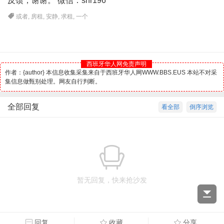
反馈，谢谢。 微信：shr196
或者
,
房租
,
安静
,
求租
,
一个
西班牙华人网免责声明
作者：{author} 本信息收集采集来自于西班牙华人网WWW.BBS.EUS 本站不对采
集信息做甄别处理。网友自行判断。
全部回复
看全部
倒序浏览
暂无回复，快来抢沙发
回复
收藏
分享