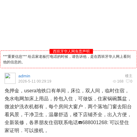
西班牙华人网免责声明
***重要信息*** 给店家老板打电话的时候，请告诉他，是在西班牙华人网上看到
他的信息的。
admin
楼主
2026-5-11 00:29:19
168
0
免押金，usera地铁口有单间，床位，双人间，临时住宿，
免水电网加床上用品，拎包入住，可做饭，住家锅碗瓢盆，
微波炉洗衣机都有，每个房间大窗户．两个落地门窗去阳台
看风景，干净卫生，温馨舒适，楼下店铺齐全，出入方便，
全新装修，各界朋友住宿联系电话☎️688001268: 可以登住
家证明．可以接机，