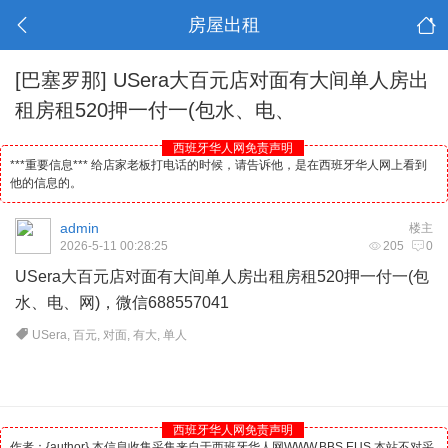
房屋出租
[巴塞罗那]
USera大百元店对面有大间单人房出
租房租520押一付一(包水、电、
西班牙华人网免责声明
***重要信息*** 给店家老板打电话的时候，请告诉他，是在西班牙华人网上看到
他的信息的。
admin
楼主
2026-5-11 00:28:25
205
0
USera大百元店对面有大间单人房出租房租520押一付一(包
水、电、网)，微信688557041
USera
,
百元
,
对面
,
有大
,
单人
西班牙华人网免责声明
作者：{author} 本信息收集采集来自于西班牙华人网WWW.BBS.EUS 本站不对采