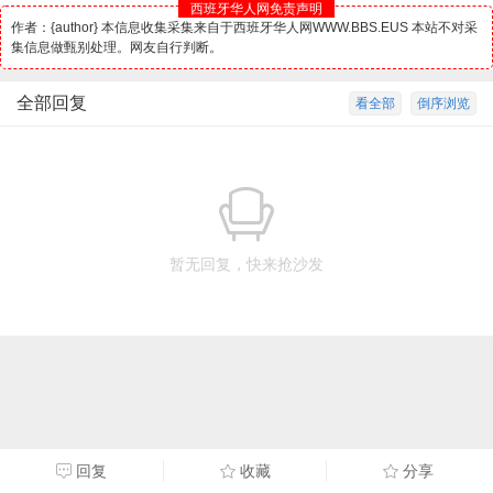
西班牙华人网免责声明
作者：{author} 本信息收集采集来自于西班牙华人网WWW.BBS.EUS 本站不对采
集信息做甄别处理。网友自行判断。
全部回复
看全部
倒序浏览
暂无回复，快来抢沙发
回复
收藏
分享