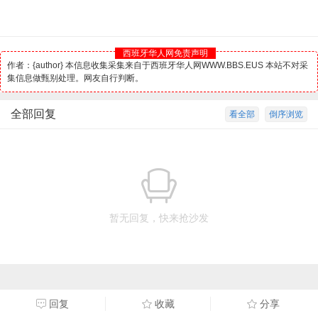
西班牙华人网免责声明
作者：{author} 本信息收集采集来自于西班牙华人网WWW.BBS.EUS 本站不对采
集信息做甄别处理。网友自行判断。
全部回复
看全部
倒序浏览
暂无回复，快来抢沙发
回复
收藏
分享