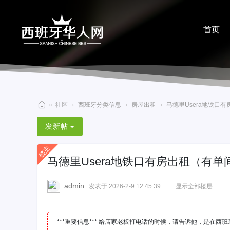
首页
分享
»
社区
›
西班牙分类信息
›
房屋出租
›
马德里Usera地铁口有
西
发新帖
班
牙
马德里Usera地铁口有房出租（有
华
人
admin
发表于 2026-2-9 12:45:39
|
显示全部楼层
网
***重要信息*** 给店家老板打电话的时候，请告诉他，是在