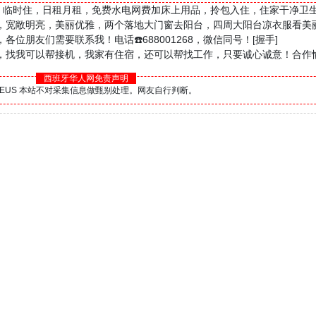
间，临时住，日租月租，免费水电网费加床上用品，拎包入住，住家干净卫
，宽敞明亮，美丽优雅，两个落地大门窗去阳台，四周大阳台凉衣服看美
朋友们需要联系我！电话☎️688001268，微信同号！[握手]
，找我可以帮接机，我家有住宿，还可以帮找工作，只要诚心诚意！合作
西班牙华人网免责声明
BS.EUS 本站不对采集信息做甄别处理。网友自行判断。