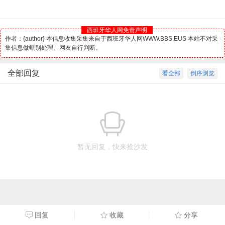
西班牙华人网免责声明
作者：{author} 本信息收集采集来自于西班牙华人网WWW.BBS.EUS 本站不对采
集信息做甄别处理。网友自行判断。
全部回复
看全部
倒序浏览
暂无回复，快来抢沙发
回复
收藏
分享