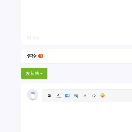
回复
评论
0
发新帖