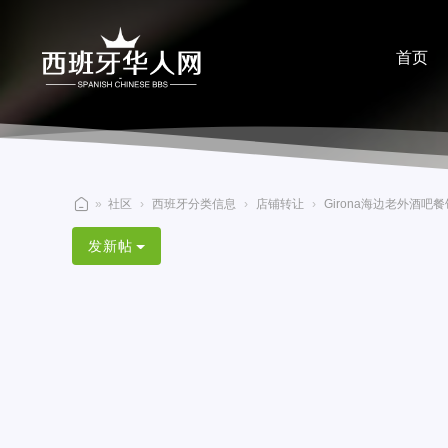
首页
分享
»
社区
›
西班牙分类信息
›
店铺转让
›
Girona海边老外酒吧餐
西
发新帖
班
牙
华
人
网