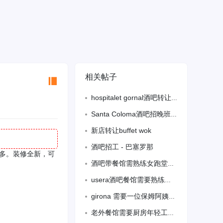
相关帖子
hospitalet gornal酒吧转让，老虎机明年二月到期，六张terraza，
Santa Coloma酒吧招晚班半天工 需要熟练电话：657653379
新店转让buffet wok
酒吧招工 - 巴塞罗那
请更多。装修全新，可
酒吧带餐馆需熟练女跑堂学跑堂在巴塞罗那郊区vc
usera酒吧餐馆需要熟练跑堂，备居留， 会语言，
girona 需要一位保姆阿姨包吃住 联系电话625998229
老外餐馆需要厨房年轻工人。学也可以，无居留要求。636844238