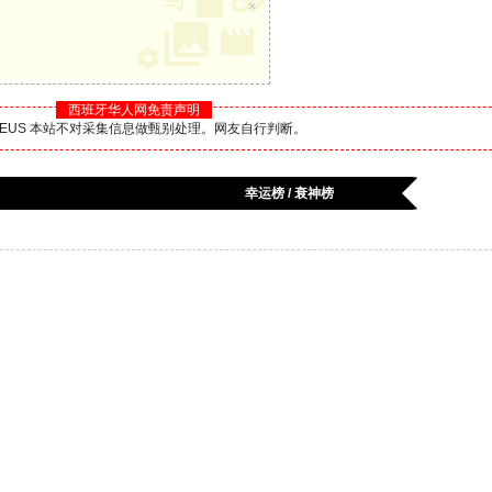
×
西班牙华人网免责声明
BS.EUS 本站不对采集信息做甄别处理。网友自行判断。
幸运榜 / 衰神榜