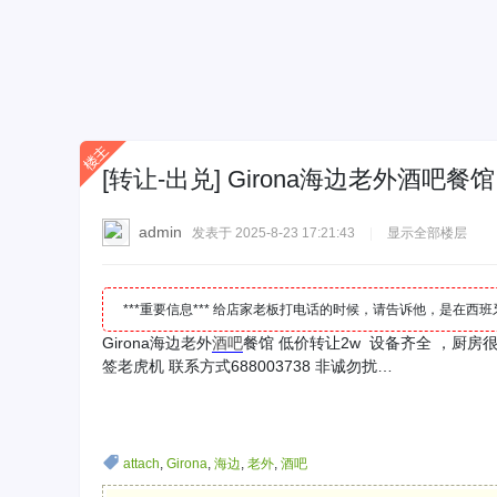
[转让-出兑]
Girona海边老外酒吧餐馆
admin
发表于 2025-8-23 17:21:43
|
显示全部楼层
***重要信息*** 给店家老板打电话的时候，请告诉他，是在
Girona海边老外
酒吧
餐馆 低价转让2w 设备齐全 ，厨房很
签老虎机 联系方式688003738 非诚勿扰…
attach
,
Girona
,
海边
,
老外
,
酒吧