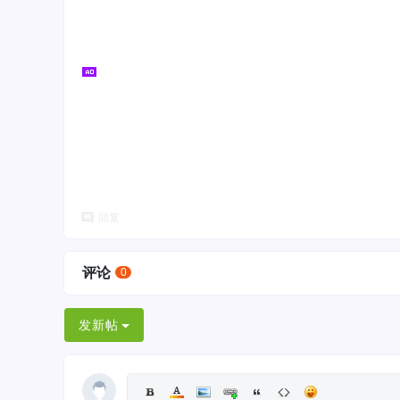
回复
评论
0
发新帖