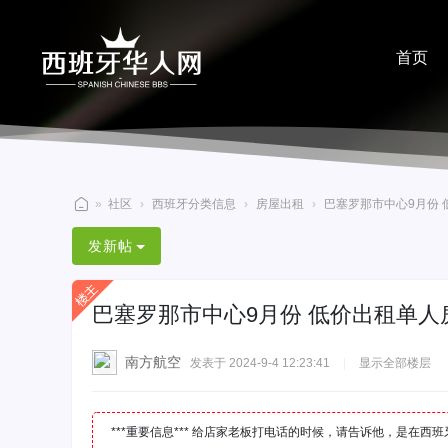
首页
分享
»
社区
›
西班牙分类信息
›
房屋出租
›
巴塞罗那市中心9月份 低
西
发新帖
班
牙
巴塞罗那市中心9月份 低价出租单人
华
人
南方航空
发表于 2024-9-4 12:23:41
|
显示全部楼层
网
***重要信息*** 给店家老板打电话的时候，请告诉他，是在