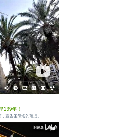
139年！
塔顶，宣告圣母塔的落成。