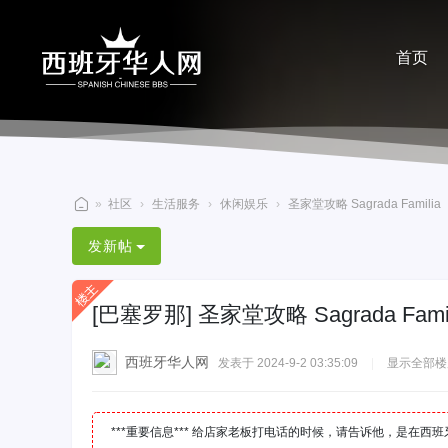
首页
分享
»
社区
›
生活服务
›
休闲娱乐
›
圣家堂攻略 Sagrada Familia
西
发新帖
班
牙
[巴塞罗那]
圣家堂攻略 Sagrada Famil
华
人
西班牙华人网
发表于 2024-9-2 03:35:09
|
显示全部楼
网
***重要信息*** 给店家老板打电话的时候，请告诉他，是在