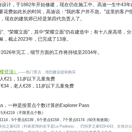
迪设计，于1882年开始修建，现在仍在施工中。高迪一生中43
花费如此长的时间，高迪说：“我的客户并不急。”这里的客户指
5%，现在的建筑师已经是第四代负责人了。
立面”、“荣耀立面”，其中“荣耀立面”仍在建造中；有十八座高塔，
，截止2023年，已完成了13座。
于2026年完工，细节方面的工作将持续至2034年。
钟楼登顶）
——热门景点，强烈建议提前购买
老人€21，11岁以下儿童免费
€34，老人€28，11岁以下儿童免费
ss，一种是按景点个数计算的Explorer Pass
99，5天€219（不限景点个数）
€114，5个景点€139，6个景点€159，7个景点€174（60天有效期）
家€28（列表里用的名字是La Pedrera）、巴特罗之家€29-€43、古埃尔公