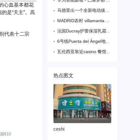
华为智能眼镜 - 巴塞罗那 160€
年的心血基本都花
马德里出一个全新电动拔罐按摩器，智能拔罐刮痧，缓解肩颈背部疼痛20€(原价27€
的是“天主”。高
MADRID农村 villamanta 4000人口，有酒吧转让
法国Ducray护蕾保湿乳霜200ml 补水滋润面霜身体乳儿童成人,ducay
分别代表十二宗
6号线Puerta del Ángel地铁站 朝南66平Local出售！
瓦伦西亚靠近casino 餐馆转让
热点图文
ceshi
园€10