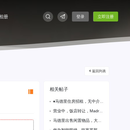
相册
登录
立即注册
返回列表
相关帖子
♦️马德里住房招租，无中介费 ✅单间，小卧室400€/月，主卧420€/月，距地
营业中，饭店转让，Madrid ，las tablas 靠近华为总部和 Telecinco 电视台
马德里出售闲置物品，大部分全新