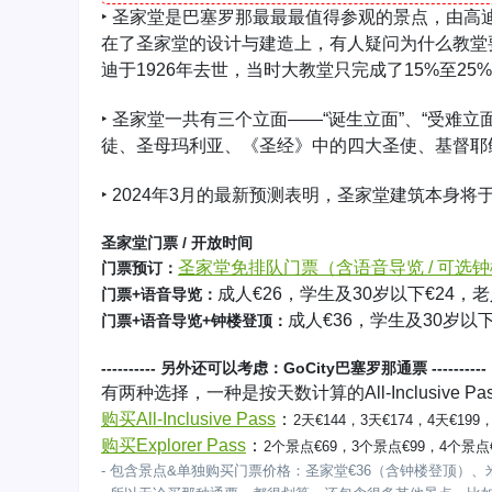
‣ 圣家堂是巴塞罗那最最最值得参观的景点，由高
在了圣家堂的设计与建造上，有人疑问为什么教堂要
迪于1926年去世，当时大教堂只完成了15%至2
‣ 圣家堂一共有三个立面——“诞生立面”、“受难
徒、圣母玛利亚、《圣经》中的四大圣使、基督耶稣
‣ 2024年3月的最新预测表明，圣家堂建筑本身将
圣家堂门票 / 开放时间
圣家堂免排队门票（含语音导览 / 可选
门票预订：
成人€26，学生及30岁以下€24，
门票+语音导览：
成人€36，学生及30岁以下
门票+语音导览+钟楼登顶：
---------- 另外还可以考虑：GoCity巴塞罗那通票 ----------
有两种选择，一种是按天数计算的All-Inclusive Pa
购买All-Inclusive Pass
：
2天€144，3天€174，4天€1
购买Explorer Pass
：
2个景点€69，3个景点€99，4个景点
- 包含景点&单独购买门票价格：圣家堂€36（含钟楼登顶）、米拉之