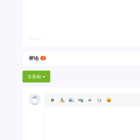
回复
评论
0
发新帖