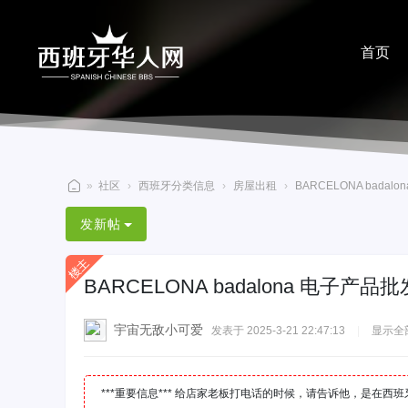
首页
分享
»
社区
›
西班牙分类信息
›
房屋出租
›
BARCELONA bada
西
发新帖
班
牙
BARCELONA badalona 电子产品
华
人
宇宙无敌小可爱
发表于 2025-3-21 22:47:13
|
显示全
网
***重要信息*** 给店家老板打电话的时候，请告诉他，是在