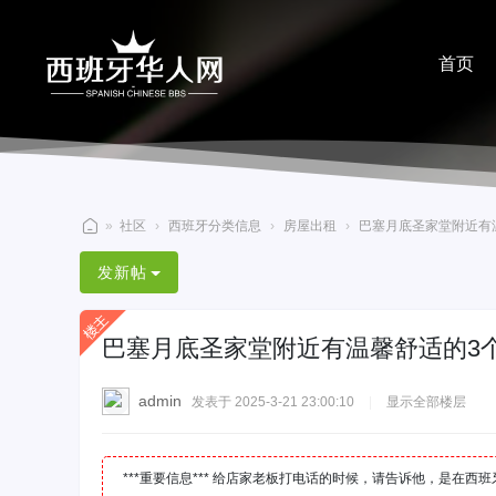
首页
分享
»
社区
›
西班牙分类信息
›
房屋出租
›
巴塞月底圣家堂附近有温
西
发新帖
班
牙
巴塞月底圣家堂附近有温馨舒适的3
华
人
admin
发表于 2025-3-21 23:00:10
|
显示全部楼层
网
***重要信息*** 给店家老板打电话的时候，请告诉他，是在