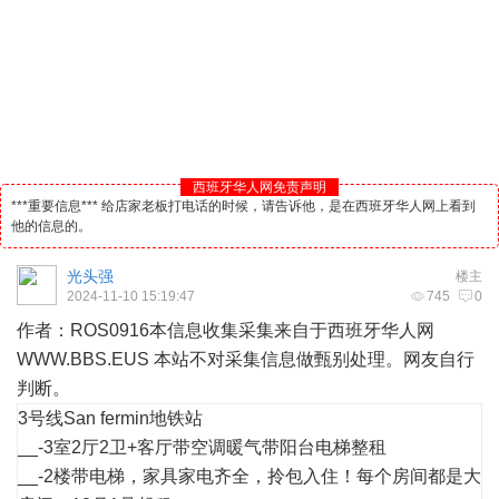
西班牙华人网免责声明
***重要信息*** 给店家老板打电话的时候，请告诉他，是在西班牙华人网上看到
他的信息的。
光头强
楼主
2024-11-10 15:19:47
745
0
作者：ROS0916本信息收集采集来自于
西班牙
华人
网
WWW.BBS.EUS 本站不对采集信息做甄别处理。网友自行
判断。
3号线San fermin地铁站
__-3室2厅2卫+客厅带空调暖气带阳台电梯整租
__-2楼带电梯，家具家电齐全，拎包入住！每个房间都是大