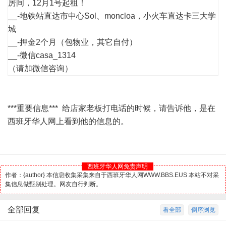
房间，12月1号起租！
__-地铁站直达市中心Sol、moncloa，小火车直达卡三大学
城
__-押金2个月（包物业，其它自付）
__-微信casa_1314
（请加微信咨询）
***重要信息*** 给店家老板打电话的时候，请告诉他，是在
西班牙华人网上看到他的信息的。
西班牙华人网免责声明
作者：{author} 本信息收集采集来自于西班牙华人网WWW.BBS.EUS 本站不对采
集信息做甄别处理。网友自行判断。
全部回复
看全部
倒序浏览