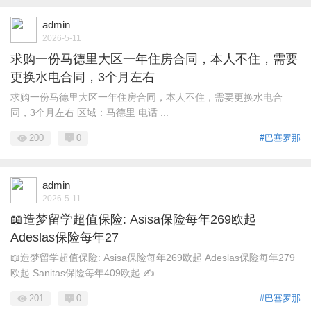
admin
2026-5-11
求购一份马德里大区一年住房合同，本人不住，需要
更换水电合同，3个月左右
求购一份马德里大区一年住房合同，本人不住，需要更换水电合
同，3个月左右 区域：马德里 电话 ...
200
0
#巴塞罗那
admin
2026-5-11
📖造梦留学超值保险: Asisa保险每年269欧起
Adeslas保险每年27
📖造梦留学超值保险: Asisa保险每年269欧起 Adeslas保险每年279
欧起 Sanitas保险每年409欧起 ✍ ...
201
0
#巴塞罗那