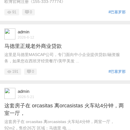
欧博官网注册《155-333-77774》
91
0
#巴塞罗那
admin
2026-6-12
马德里正规老外商业贷款
这里是马德里MASCAP公司，专门面向中小企业提供贷款/融资服
务，如果您在西班牙经营餐厅/美甲美发 ...
191
0
#巴塞罗那
admin
2026-5-21
这套房子在 orcasitas 离orcasistas 火车站4分钟，两
室一厅，
这套房子在 orcasitas 离orcasistas 火车站4分钟，两室一厅，
92m2，售价26万 区域：马德里 电 ...