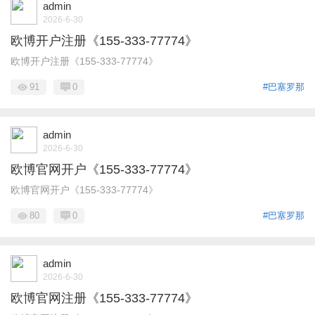
admin
2026-6-30
欧博开户注册《155-333-77774》
欧博开户注册《155-333-77774》
91
0
#巴塞罗那
admin
2026-6-30
欧博官网开户《155-333-77774》
欧博官网开户《155-333-77774》
80
0
#巴塞罗那
admin
2026-6-30
欧博官网注册《155-333-77774》