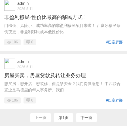
admin
2026-5-11
非盈利移民-性价比最高的移民方式！
门槛低、风险小、成功率高的非盈利移民项目来啦！ 西班牙移民条
例变更，非盈利移民成本低性价比 ...
196
0
#巴塞罗那
admin
2026-5-11
房屋买卖，房屋贷款及转让业务办理
想买房，想开店，想装修，但是缺资金？我们提供给您！ 中西联合
置业是马德里的华人事务所。我们 ...
186
0
#巴塞罗那
上一页
第1页
下一页