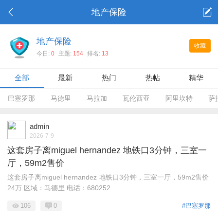
地产保险
地产保险
收藏
今日:
0
主题:
154
排名:
13
全部
最新
热门
热帖
精华
巴塞罗那
马德里
马拉加
瓦伦西亚
阿里坎特
萨
admin
2026-7-9
这套房子离miguel hernandez 地铁口3分钟，三室一
厅，59m2售价
这套房子离miguel hernandez 地铁口3分钟，三室一厅，59m2售价
24万 区域：马德里 电话：680252 ...
106
0
#巴塞罗那