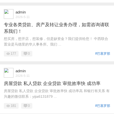
admin
2026-5-11
专业各类贷款、房产及转让业务办理，如需咨询请联
系我们！
想买房，想开店，想装修，但是缺资金？我们提供给您！ 中西联合
置业是马德里的华人事务所。我们 ...
177
0
#巴塞罗那
admin
2026-5-11
房屋贷款 私人贷款 企业贷款 审批效率快 成功率
房屋贷款 私人贷款 企业贷款 审批效率快 成功率高 和银行有关系 有
兴趣的微信联系：yijia6131879 ...
181
0
#巴塞罗那