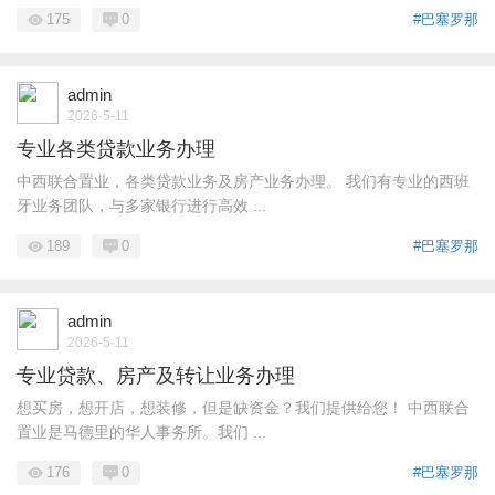
175
0
#巴塞罗那
admin
2026-5-11
专业各类贷款业务办理
中西联合置业，各类贷款业务及房产业务办理。 我们有专业的西班
牙业务团队，与多家银行进行高效 ...
189
0
#巴塞罗那
admin
2026-5-11
专业贷款、房产及转让业务办理
想买房，想开店，想装修，但是缺资金？我们提供给您！ 中西联合
置业是马德里的华人事务所。我们 ...
176
0
#巴塞罗那