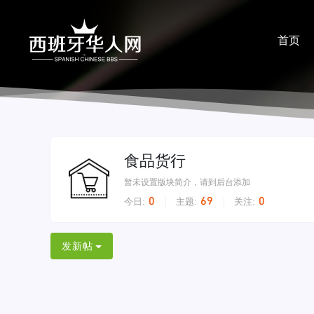
首页
分享
食品货行
暂未设置版块简介，请到后台添加
0
69
0
今日:
主题:
关注:
发新帖