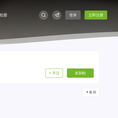
相册
登录
立即注册
+ 关注
发新帖
返 回