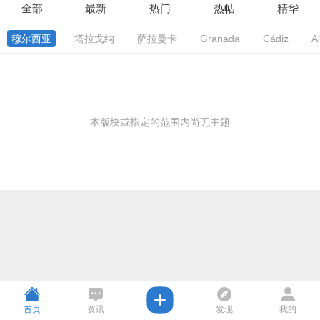
全部
最新
热门
热帖
精华
穆尔西亚
塔拉戈纳
萨拉曼卡
Granada
Cádiz
A
本版块或指定的范围内尚无主题
首页
资讯
发现
我的