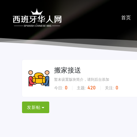
首页
分享
搬家接送
暂未设置版块简介，请到后台添加
0
420
0
今日:
主题:
关注:
发新帖