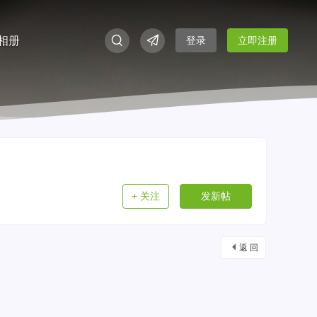
相册
登录
立即注册
+ 关注
发新帖
返 回