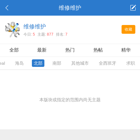
维修维护
维修维护
收藏
今日:
5
主题:
877
排名:
7
全部
最新
热门
热帖
精华
eal
海岛
北部
南部
其他城市
全西班牙
求职
本版块或指定的范围内尚无主题