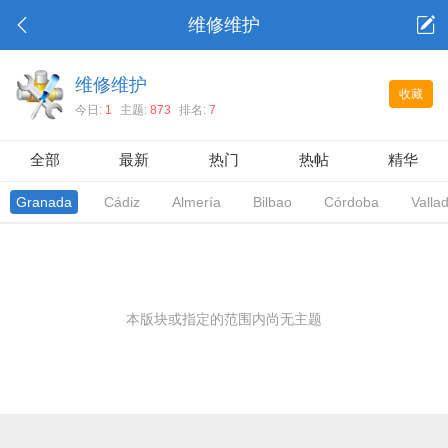
维修维护
维修维护
收藏
今日:
1
主题:
873
排名:
7
全部
最新
热门
热帖
精华
Granada
Cádiz
Almería
Bilbao
Córdoba
Vallad
本版块或指定的范围内尚无主题